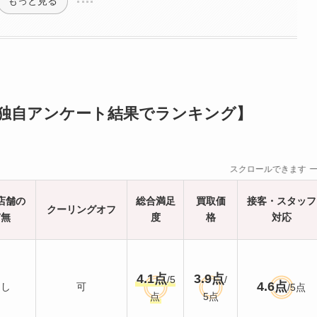
もっと見る
【独自アンケート結果でランキング】
スクロールできます
店舗の
総合満足
買取価
接客・スタッフ
クーリングオフ
有無
度
格
対応
4.1点
3.9点
/5
/
4.6点
なし
可
/5点
点
5点