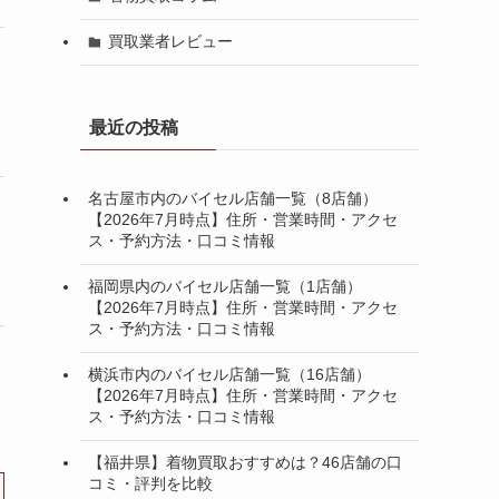
買取業者レビュー
利用者満足度・買取
3.9点
/5
3.6点
価格◎
/5点
点
年間査定数15万件
最近の投稿
名古屋市内のバイセル店舗一覧（8店舗）
【2026年7月時点】住所・営業時間・アクセ
査定数180万人突破
3.9点
/5
ス・予約方法・口コミ情報
4.0点
地域密着リピート率
/5点
点
◎
福岡県内のバイセル店舗一覧（1店舗）
【2026年7月時点】住所・営業時間・アクセ
ス・予約方法・口コミ情報
横浜市内のバイセル店舗一覧（16店舗）
【2026年7月時点】住所・営業時間・アクセ
ス・予約方法・口コミ情報
【福井県】着物買取おすすめは？46店舗の口
コミ・評判を比較