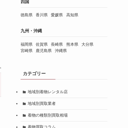
四国
徳島県
香川県
愛媛県
高知県
九州・沖縄
福岡県
佐賀県
長崎県
熊本県
大分県
宮崎県
鹿児島県
沖縄県
カテゴリー
査定技術
対応スピ
ポイント
（査定スタッフの知
ード
地域別着物レンタル店
識量）
地域別買取業者
着物買取の最大手◎
4.4点
月間2万件以上の査定
/5
4.0点
着物の種類別買取相場
/5点
依頼
点
手数料完全無料
着物買取コラム