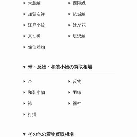
大島紬
西陣織
加賀友禅
結城紬
江戸小紋
辻が花
京友禅
塩沢紬
銘仙着物
▼ 帯・反物・和装小物の買取相場
帯
反物
和装小物
羽織
袴
襦袢
打掛
▼ その他の着物買取相場