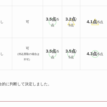
3.5点
3.2点
/5
/
4.1点
なし
可
/5点
点
5点
可
3.5点
3.5点
/5
/
4.3点
なし
/5点
（持込買取の場合は
点
5点
不可）
合的に判断して決定しました。