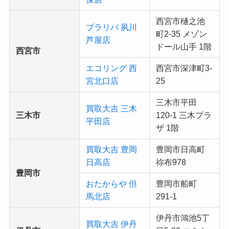
西宮市樋之池
ブラリバ 夙川
町2-35 メゾン
芦屋店
ドール山手 1階
西宮市
エコリング 西
西宮市深津町3-
宮北口店
25
三木市平田
買取大吉 三木
三木市
120-1 三木プラ
平田店
ザ 1階
買取大吉 豊岡
豊岡市日高町
日高店
祢布978
豊岡市
おたからや 但
豊岡市船町
馬北店
291-1
伊丹市鴻池5丁
買取大吉 伊丹