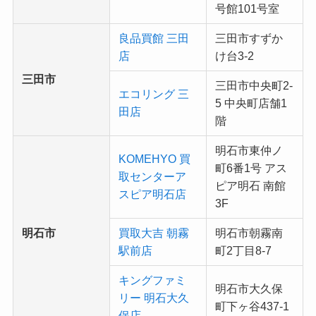
号館101号室
良品買館 三田
三田市すずか
店
け台3-2
三田市
三田市中央町2-
エコリング 三
5 中央町店舗1
田店
階
明石市東仲ノ
KOMEHYO 買
町6番1号 アス
取センターア
ピア明石 南館
スピア明石店
3F
明石市
買取大吉 朝霧
明石市朝霧南
駅前店
町2丁目8-7
キングファミ
明石市大久保
リー 明石大久
町下ヶ谷437-1
保店