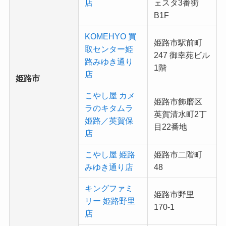
店
ェスタ3番街
B1F
KOMEHYO 買
姫路市駅前町
取センター姫
247 御幸苑ビル
路みゆき通り
1階
店
姫路市
こやし屋 カメ
姫路市飾磨区
ラのキタムラ
英賀清水町2丁
姫路／英賀保
目22番地
店
こやし屋 姫路
姫路市二階町
みゆき通り店
48
キングファミ
姫路市野里
リー 姫路野里
170-1
店