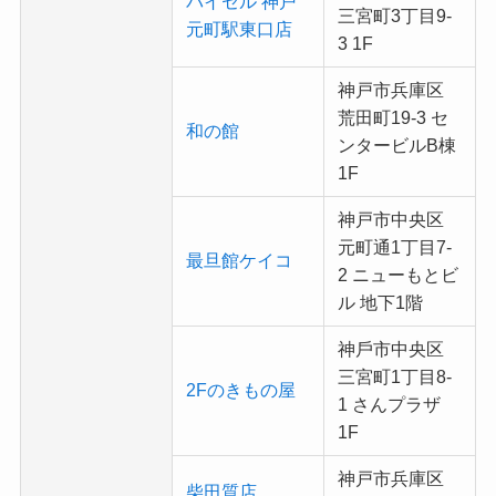
バイセル 神戸
三宮町3丁目9-
元町駅東口店
3 1F
神戸市兵庫区
荒田町19-3 セ
和の館
ンタービルB棟
1F
神戸市中央区
元町通1丁目7-
最旦館ケイコ
2 ニューもとビ
ル 地下1階
神⼾市中央区
三宮町1丁目8-
2Fのきもの屋
1 さんプラザ
1F
神戸市兵庫区
柴田質店