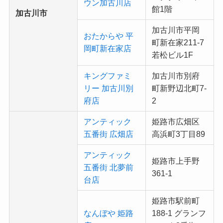
ウン加古川店
館1階
加古川市
加古川市平岡
おたからや 平
町新在家211-7
岡町新在家店
若松ビル1F
キングファミ
加古川市別府
リー 加古川別
町新野辺北町7-
府店
2
アンティック
姫路市広畑区
五番街 広畑店
高浜町3丁目89
アンティック
姫路市上手野
五番街 北夢前
361-1
台店
姫路市駅前町
なんぼや 姫路
188-1 グランフ