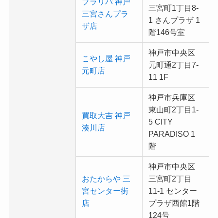
ブラリバ 神戸
三宮町1丁目8-
三宮さんプラ
1 さんプラザ 1
ザ店
階146号室
神戸市中央区
こやし屋 神戸
元町通2丁目7-
元町店
11 1F
神戸市兵庫区
東山町2丁目1-
買取大吉 神戸
5 CITY
湊川店
PARADISO 1
階
神戸市中央区
おたからや 三
三宮町2丁目
宮センター街
11-1 センター
店
プラザ西館1階
124号