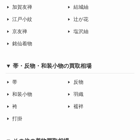
加賀友禅
結城紬
江戸小紋
辻が花
京友禅
塩沢紬
銘仙着物
▼ 帯・反物・和装小物の買取相場
帯
反物
和装小物
羽織
袴
襦袢
打掛