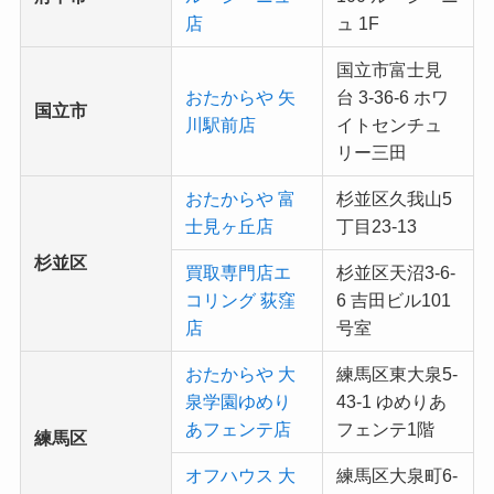
店
ュ 1F
国立市富士見
おたからや 矢
台 3-36-6 ホワ
国立市
川駅前店
イトセンチュ
リー三田
おたからや 富
杉並区久我山5
士見ヶ丘店
丁目23-13
杉並区
買取専門店エ
杉並区天沼3-6-
コリング 荻窪
6 吉田ビル101
店
号室
おたからや 大
練馬区東大泉5-
泉学園ゆめり
43-1 ゆめりあ
あフェンテ店
フェンテ1階
練馬区
オフハウス 大
練馬区大泉町6-