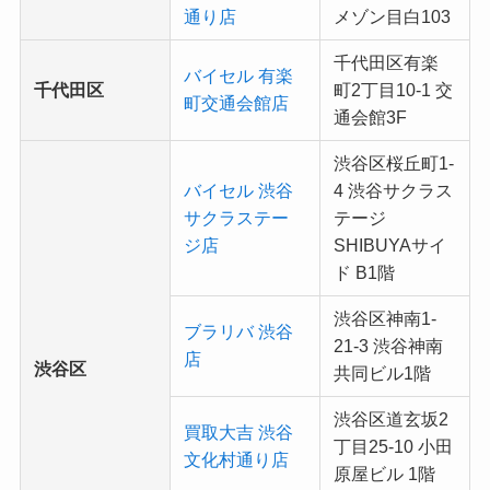
通り店
メゾン目白103
千代田区有楽
バイセル 有楽
千代田区
町2丁目10-1 交
町交通会館店
通会館3F
渋谷区桜丘町1-
バイセル 渋谷
4 渋谷サクラス
サクラステー
テージ
ジ店
SHIBUYAサイ
ド B1階
渋谷区神南1-
ブラリバ 渋谷
21-3 渋谷神南
店
渋谷区
共同ビル1階
渋谷区道玄坂2
買取大吉 渋谷
丁目25-10 小田
文化村通り店
原屋ビル 1階