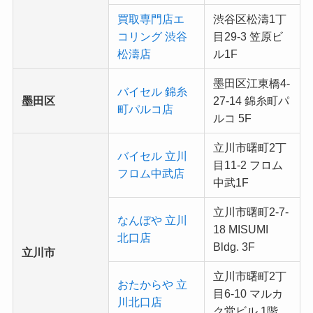
買取専門店エ
渋谷区松濤1丁
コリング 渋谷
目29-3 笠原ビ
松濤店
ル1F
墨田区江東橋4-
バイセル 錦糸
墨田区
27-14 錦糸町パ
町パルコ店
ルコ 5F
立川市曙町2丁
バイセル 立川
目11-2 フロム
フロム中武店
中武1F
立川市曙町2-7-
なんぼや 立川
18 MISUMI
北口店
Bldg. 3F
立川市
立川市曙町2丁
おたからや 立
目6-10 マルカ
川北口店
ク堂ビル 1階