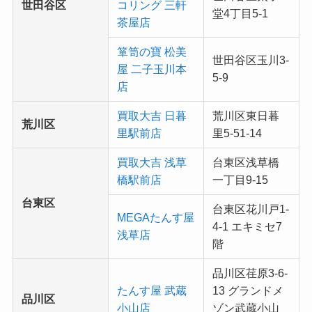
世田谷区
コリング 三軒
堂4丁目5-1
茶屋店
箪笥の寶 松美
世田谷区玉川3-
屋 二子玉川本
5-9
店
買取大吉 日暮
荒川区東日暮
荒川区
里駅前店
里5-51-14
買取大吉 浅草
台東区浅草橋
橋駅前店
一丁目9-15
台東区
台東区花川戸1-
MEGAたんす屋
4-1 エキミセ7
浅草店
階
品川区荏原3-6-
たんす屋 武蔵
13 グランドメ
品川区
小山店
ゾン武蔵小山