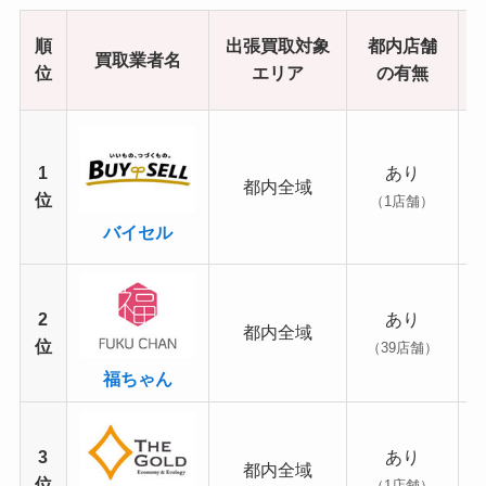
順
出張買取対象
都内店舗
買取業者名
位
エリア
の有無
1
あり
都内全域
位
（1店舗）
バイセル
2
あり
都内全域
位
（39店舗）
福ちゃん
3
あり
都内全域
位
（1店舗）