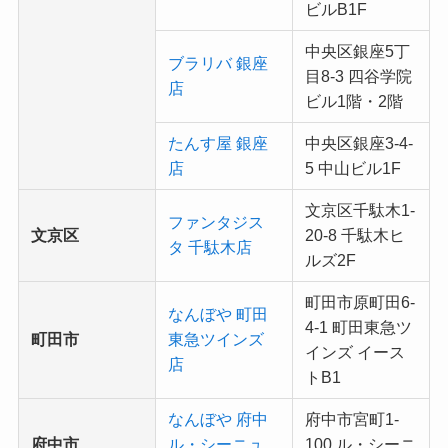
ビルB1F
中央区銀座5丁
ブラリバ 銀座
目8-3 四谷学院
店
ビル1階・2階
たんす屋 銀座
中央区銀座3-4-
店
5 中山ビル1F
文京区千駄木1-
ファンタジス
文京区
20-8 千駄木ヒ
タ 千駄木店
ルズ2F
町田市原町田6-
なんぼや 町田
4-1 町田東急ツ
町田市
東急ツインズ
インズ イース
店
トB1
なんぼや 府中
府中市宮町1-
府中市
ル・シーニュ
100 ル・シーニ