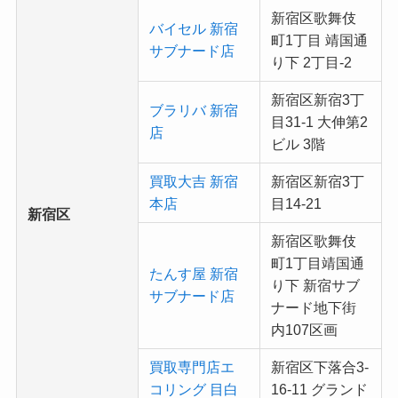
新宿区歌舞伎
バイセル 新宿
町1丁目 靖国通
サブナード店
り下 2丁目-2
新宿区新宿3丁
ブラリバ 新宿
目31-1 大伸第2
店
ビル 3階
買取大吉 新宿
新宿区新宿3丁
本店
目14-21
新宿区
新宿区歌舞伎
町1丁目靖国通
たんす屋 新宿
り下 新宿サブ
サブナード店
ナード地下街
内107区画
買取専門店エ
新宿区下落合3-
コリング 目白
16-11 グランド