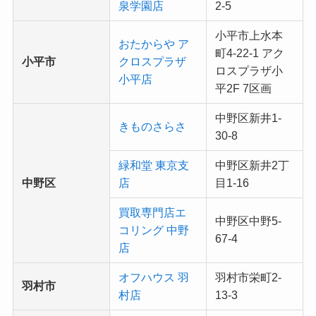
泉学園店
2-5
小平市上水本
おたからや ア
町4-22-1 アク
小平市
クロスプラザ
ロスプラザ小
小平店
平2F 7区画
中野区新井1-
きものさらさ
30-8
緑和堂 東京支
中野区新井2丁
中野区
店
目1-16
買取専門店エ
中野区中野5-
コリング 中野
67-4
店
オフハウス 羽
羽村市栄町2-
羽村市
村店
13-3