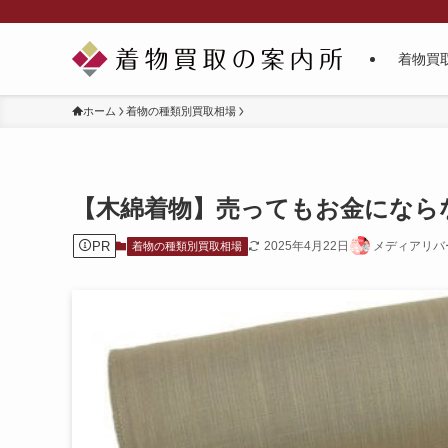
着物買
ホーム
着物の種類別買取相場
【木綿着物】売ってもお金になら
PR
2025年4月22日
メディアリバ
着物の種類別買取相場