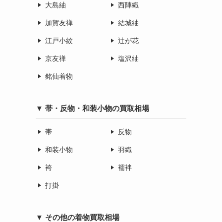
大島紬
西陣織
加賀友禅
結城紬
江戸小紋
辻が花
京友禅
塩沢紬
銘仙着物
▼ 帯・反物・和装小物の買取相場
帯
反物
和装小物
羽織
袴
襦袢
打掛
▼ その他の着物買取相場