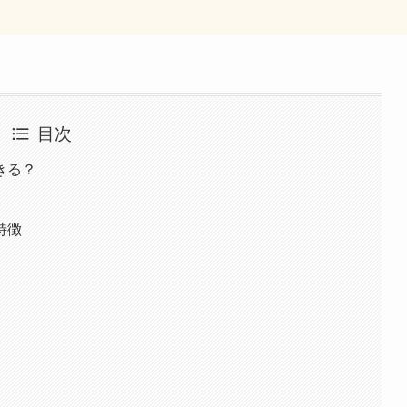
目次
きる？
特徴