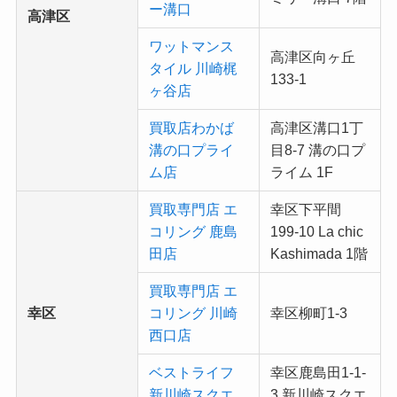
ー溝口
高津区
ワットマンス
高津区向ヶ丘
タイル 川崎梶
133-1
ヶ谷店
買取店わかば
高津区溝口1丁
溝の口プライ
目8-7 溝の口プ
ム店
ライム 1F
買取専門店 エ
幸区下平間
コリング 鹿島
199-10 La chic
田店
Kashimada 1階
買取専門店 エ
幸区
コリング 川崎
幸区柳町1-3
西口店
ベストライフ
幸区鹿島田1-1-
新川崎スクエ
3 新川崎スクエ