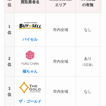
買取業者名
位
エリア
の有無
1
市内全域
なし
位
バイセル
2
あり
市内全域
位
（5店舗）
福ちゃん
3
市内全域
なし
位
ザ・ゴールド