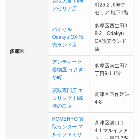
買取大吉 川崎
町26-2 川崎ア
アゼリア店
ゼリア 地下1階
多摩区西生田3-
バイセル
8-2 Odakyu
Odakyu OX 読
OX読売ランド
売ランド店
店
多摩区
アンティーク
多摩区南生田7
着物屋 うさぎ
丁目9-1 1階
小町
買取専門店 エ
高津区下作延1-
コリング 川崎
4-8
溝の口店
KOMEHYO 買
高津区溝口 1-
取センター マ
4-1 マルイファ
ルイファミリ
ミリー溝口 7階