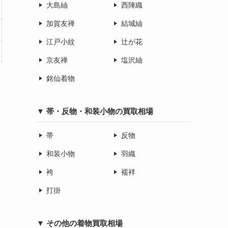
大島紬
西陣織
加賀友禅
結城紬
江戸小紋
辻が花
京友禅
塩沢紬
銘仙着物
▼ 帯・反物・和装小物の買取相場
帯
反物
和装小物
羽織
袴
襦袢
打掛
▼ その他の着物買取相場